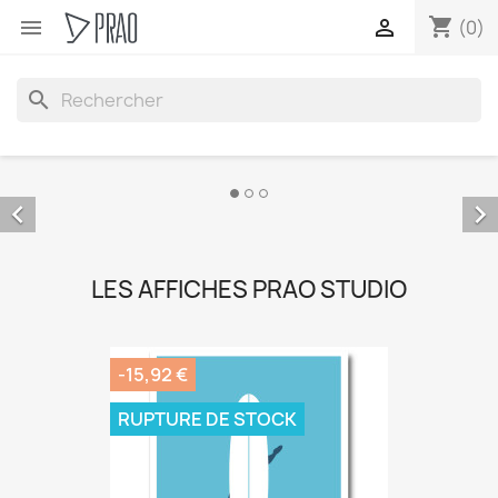
shopping_cart


(0)
search


LES AFFICHES PRAO STUDIO
-15,92 €
RUPTURE DE STOCK