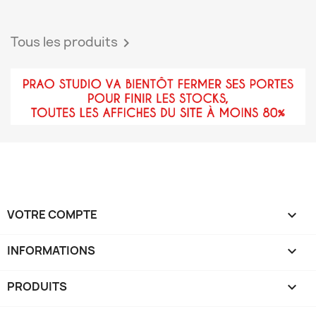
Tous les produits

VOTRE COMPTE

INFORMATIONS
keyboard_arrow_down
PRODUITS
